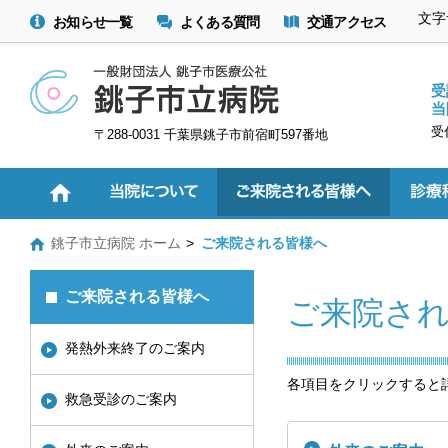
文字
お知らせ一覧
よくある質問
交通アクセス
受
当
受
〒288-0031 千葉県銚子市前宿町597番地
銚子市立病院 ホーム
ご来院される皆様へ
ご来院される皆様へ
ご来院さ
発熱外来終了のご案内
各項目をクリックすると
救急受診のご案内