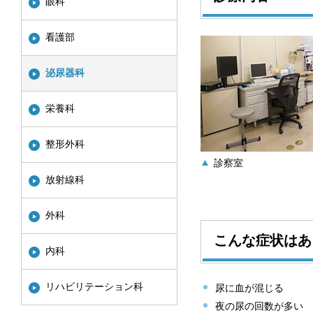
眼科
看護部
泌尿器科
栄養科
整形外科
診察室
放射線科
外科
こんな症状はあ
内科
リハビリテーション科
尿に血が混じる
夜の尿の回数が多い