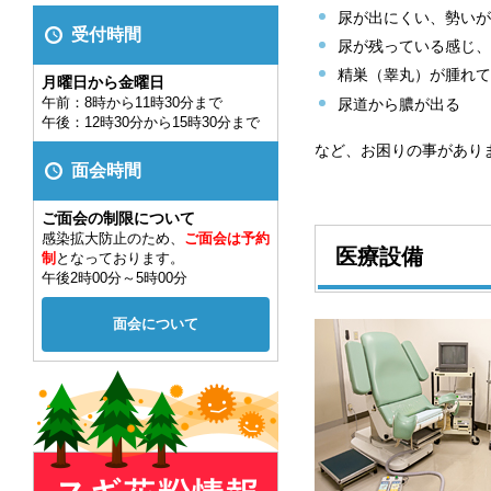
尿が出にくい、勢いが
受付時間
尿が残っている感じ、
精巣（睾丸）が腫れて
月曜日から金曜日
午前：8時から11時30分まで
尿道から膿が出る
午後：12時30分から15時30分まで
など、お困りの事があり
面会時間
ご面会の制限について
感染拡大防止のため、
ご面会は予約
医療設備
制
となっております。
午後2時00分～5時00分
面会について