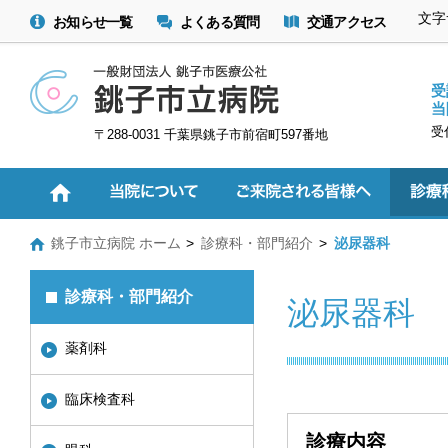
文字
お知らせ一覧
よくある質問
交通アクセス
受
当
受
〒288-0031 千葉県銚子市前宿町597番地
銚子市立病院 ホーム
診療科・部門紹介
泌尿器科
診療科・部門紹介
泌尿器科
薬剤科
臨床検査科
診療内容