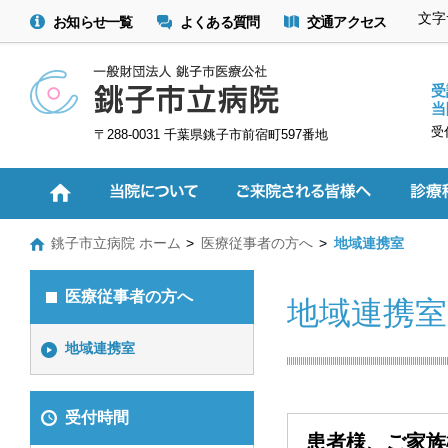
文字
お知らせ一覧
よくある質問
交通アクセス
受
当
受
〒288-0031 千葉県銚子市前宿町597番地
銚子市立病院 ホーム
医療従事者の方へ
地域連携室
医療従事者の方へ
地域連携室
地域連携室
受付時間
患者様、ご家族