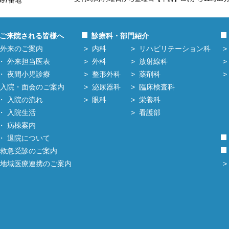
597番地
ご来院される皆様へ
診療科・部門紹介
外来のご案内
内科
リハビリテーション科
外来担当医表
外科
放射線科
夜間小児診療
整形外科
薬剤科
入院・面会のご案内
泌尿器科
臨床検査科
入院の流れ
眼科
栄養科
入院生活
看護部
病棟案内
退院について
救急受診のご案内
地域医療連携のご案内