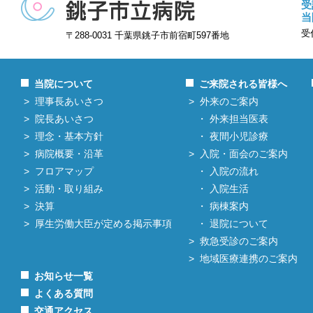
受
当
受
〒288-0031 千葉県銚子市前宿町597番地
当院について
ご来院される皆様へ
理事長あいさつ
外来のご案内
院長あいさつ
外来担当医表
理念・基本方針
夜間小児診療
病院概要・沿革
入院・面会のご案内
フロアマップ
入院の流れ
活動・取り組み
入院生活
決算
病棟案内
厚生労働大臣が定める掲示事項
退院について
救急受診のご案内
地域医療連携のご案内
お知らせ一覧
よくある質問
交通アクセス