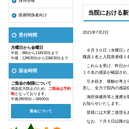
採用情報
当院における新
医療関係者向け
2021年7月2日
受付時間
月曜日から金曜日
６月３０日（水曜日）か
午前：8時から11時30分まで
職員１名と入院患者様１
午後：12時30分から15時30分まで
これらを受け、昨日から
面会時間
１０名の感染が確認され
引き続き、接触が考え
ご面会の制限について
意し、全力で院内の感染
感染拡大防止のため、
ご面会は予約
制
となっております。
海匝保健所等と連携を取
午後2時00分～5時00分
お知らせいたします。
面会について
皆様には大変ご迷惑をお
なお、７月５日以降の診