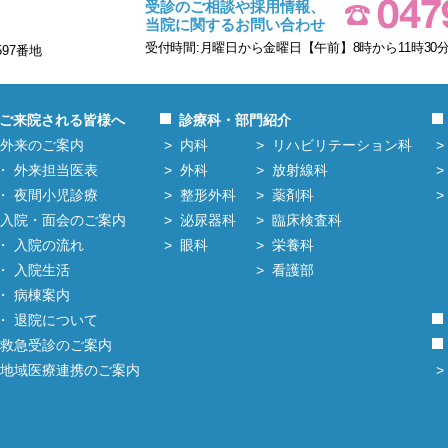
受診のご相談や採用情報、
当院に関するお問い合わせ
受付時間:月曜日から金曜日【午前】8時から11時30分
597番地
ご来院される皆様へ
診療科・部門紹介
外来のご案内
内科
リハビリテーション科
外来担当医表
外科
放射線科
夜間小児診療
整形外科
薬剤科
入院・面会のご案内
泌尿器科
臨床検査科
入院の流れ
眼科
栄養科
入院生活
看護部
病棟案内
退院について
救急受診のご案内
地域医療連携のご案内