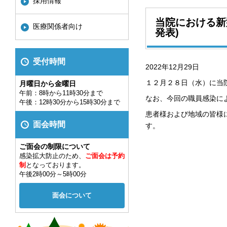
採用情報
当院における新
医療関係者向け
発表)
受付時間
2022年12月29日
１２月２８日（水）に当
月曜日から金曜日
午前：8時から11時30分まで
なお、今回の職員感染に
午後：12時30分から15時30分まで
患者様および地域の皆様
面会時間
す。
ご面会の制限について
感染拡大防止のため、
ご面会は予約
制
となっております。
午後2時00分～5時00分
面会について