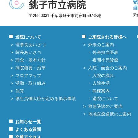
受
当
受
〒288-0031 千葉県銚子市前宿町597番地
当院について
ご来院される皆様へ
理事長あいさつ
外来のご案内
院長あいさつ
外来担当医表
理念・基本方針
夜間小児診療
病院概要・沿革
入院・面会のご案内
フロアマップ
入院の流れ
活動・取り組み
入院生活
決算
病棟案内
厚生労働大臣が定める掲示事項
退院について
救急受診のご案内
地域医療連携のご案内
お知らせ一覧
よくある質問
交通アクセス